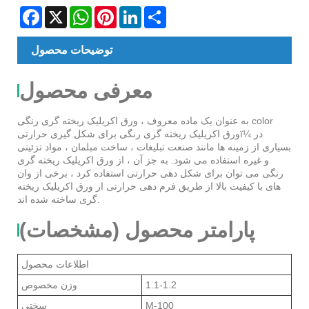
Facebook
X
WhatsApp
Pinterest
LinkedIn
Share
توضیحات محصول
معرفی محصول
به عنوان یک ماده معروف ، ورق اکریلیک ریخته گری رنگی color
ورق اکریلیک ریخته گری رنگی برای شکل گیری حرارتیï¼ در
بسیاری از زمینه ها مانند صنعت تبلیغات ، ساخت مبلمان ، مواد تزئینی
و غیره استفاده می شود. به جز آن ، از ورق اکریلیک ریخته گری
رنگی می توان برای شکل دهی حرارتی استفاده کرد ، برخی از وان
های با کیفیت بالا از طریق فرم دهی حرارتی از ورق اکریلیک ریخته
گری ساخته شده اند.
پارامتر محصول (مشخصات)
اطلاعات محصول
1.1-1.2
وزن مخصوص
M-100
سختی