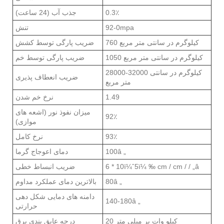
0.3٪
جذب آب (24 ساعت)
92-0mpa
تنش
760 کیلوگرم در سانتی متر مربع
ضریب پارگی توسط کشش
1050 کیلوگرم در سانتی متر مربع
ضریب پارگی توسط خم
28000-32000 کیلوگرم در سانتی
ضریب انعطاف پذیری
متر مربع
1.49
نرخ خم شدن
میزان نفوذ نور (اشعه های
92٪
موازی)
93٪
نرخ کامل
100â „
دمای اعوجاج گرما
6 * 10ï¼ˆ5ï¼ ‰ cm / cm / / „â
ضریب انبساط خطی
80â „
بالاترین دمای عملکرد مداوم
دامنه های دمایی شکل دهی
140-180â „
حرارتی
20 کیلو وات بر میلی متر
درجه عایق بندی برق