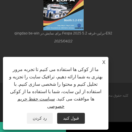
qingdao be-win برای نمایش در Fespa 2025 برلین-غرفه 5.2-E92
2025/04/22
X
ما از کوکی ها استفاده می کنیم تا تجربه مرور
بهتری به شما ارائه دهیم، ترافیک سایت را تجزیه و
تحلیل کنیم و محتوا را شخصی سازی کنیم. با
استفاده از این سایت، شما با استفاده ما از کوکی
کپی رایت © 2022 Qingdao Be-Win Industrial & Trade Co., Ltd. کلیه حقوق محفوظ
ها موافقت می کنید.
سیاست حفظ حریم
خصوصی
است.
Sitemap
RSS
XML
Privacy Policy
قبول کنید
رد کردن