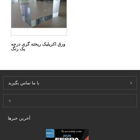
ورق اکریلیک ریخته گری درجه
یک رنگ
با ما تماس بگیرید
Inquiry For Pricelist
آخرین خبرها